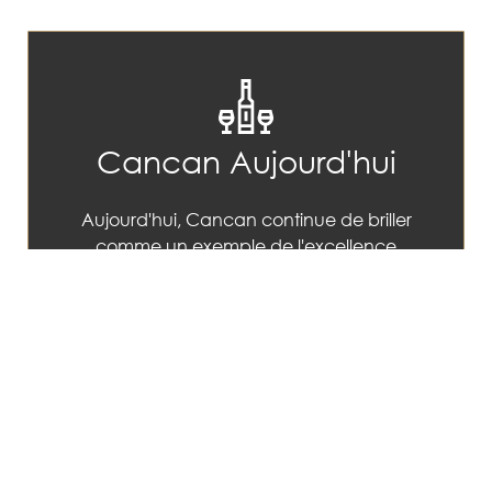
Cancan Aujourd'hui
Aujourd'hui, Cancan continue de briller
comme un exemple de l'excellence
culinaire à Rouen. Avec une équipe
passionnée aux commandes et un
engagement inébranlable envers la
qualité, Cancan est plus qu'un
restaurant : c'est une destination où
chaque repas est une célébration de la
cuisine française.