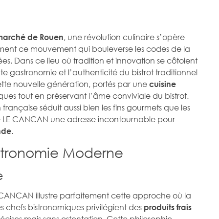
, une révolution culinaire s’opère
marché de Rouen
ment ce mouvement qui bouleverse les codes de la
s. Dans ce lieu où tradition et innovation se côtoient
e gastronomie et l’authenticité du bistrot traditionnel
ette nouvelle génération, portés par une
cuisine
siques tout en préservant l’âme conviviale du bistrot.
ançaise séduit aussi bien les fins gourmets que les
de LE CANCAN une adresse incontournable pour
.
nde
istronomie Moderne
e
CANCAN illustre parfaitement cette approche où la
Les chefs bistronomiques privilégient des
produits frais
écises mais sans ostentation. Cette philosophie