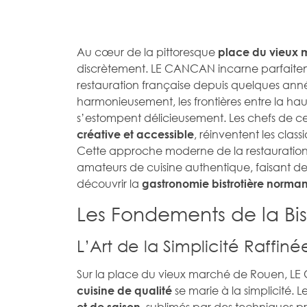
Au cœur de la pittoresque
place du vieux 
discrètement. LE CANCAN incarne parfaite
restauration française depuis quelques année
harmonieusement, les frontières entre la haut
s’estompent délicieusement. Les chefs de c
, réinventent les clas
créative et accessible
Cette approche moderne de la restauration fr
amateurs de cuisine authentique, faisant 
découvrir la
gastronomie bistrotière norma
Les Fondements de la B
L’Art de la Simplicité Raffiné
Sur la place du vieux marché de Rouen, LE 
se marie à la simplicité. 
cuisine de qualité
, sublimés par des techniques pr
et de saison