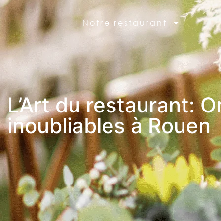
Notre restaurant
L’Art du restaurant:
inoubliables à Rouen